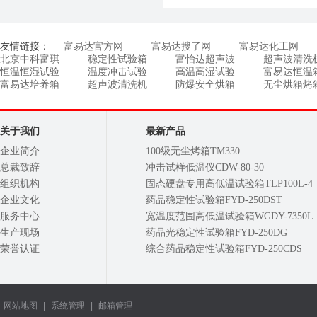
友情链接：
富易达官方网
富易达搜了网
富易达化工网
北京中科富琪
稳定性试验箱
富怡达超声波
超声波清洗
恒温恒湿试验
温度冲击试验
高温高湿试验
富易达恒温
富易达培养箱
超声波清洗机
防爆安全烘箱
无尘烘箱烤
关于我们
最新产品
企业简介
100级无尘烤箱TM330
总裁致辞
冲击试样低温仪CDW-80-30
组织机构
固态硬盘专用高低温试验箱TLP100L-4
企业文化
药品稳定性试验箱FYD-250DST
服务中心
宽温度范围高低温试验箱WGDY-7350L
生产现场
药品光稳定性试验箱FYD-250DG
荣誉认证
综合药品稳定性试验箱FYD-250CDS
网站地图
|
系统管理
|
邮箱管理