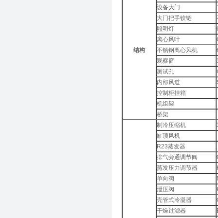
设备大门
大门把手铰链
照明灯
离心风叶
结构
不锈钢离心风机
观察窗
测试孔
内部风道
控制柜挂箱
机组架
桥架
制冷压缩机
缸顶风机
R23蒸发器
排气旁通调节阀
蒸发压力调节器
单向阀
泄压阀
壳管式冷凝器
干燥过滤器