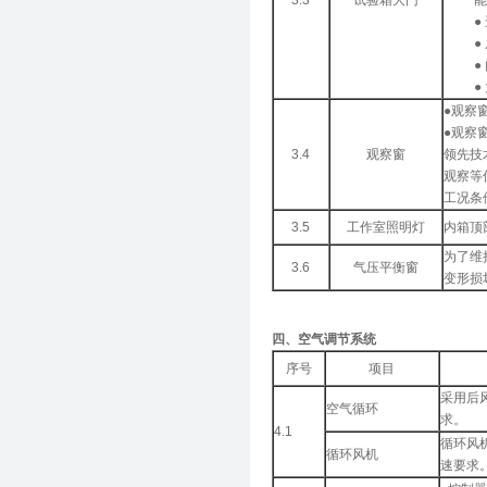
3.3
试验箱大门
能
●
●
●
●
●观察
●观察
3.4
观察窗
领先技
观察等
工况条
3.5
工作室照明灯
内箱顶
为了维
3.6
气压平衡窗
变形损
四、空气调节系统
序号
项目
采用后
空气循环
求。
4.1
循环风
循环风机
速要求