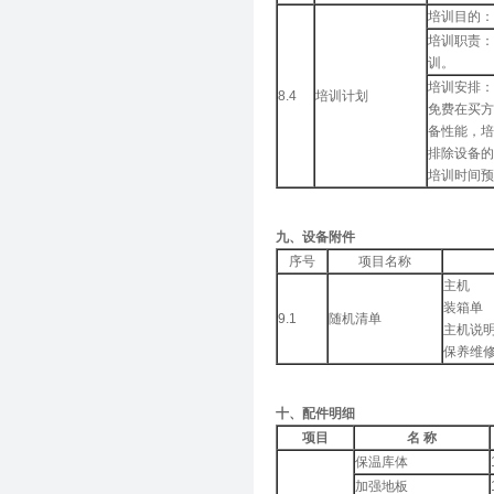
培训目的：
培训职责：
训。
培训安排：
8.4
培训计划
免费在买方
备性能，培
排除设备的
培训时间预
九、设备附件
序号
项目名称
主机
装箱
9.1
随机清单
主机说
保养维
十、配件明细
项目
名
称
保温库体
加强地板