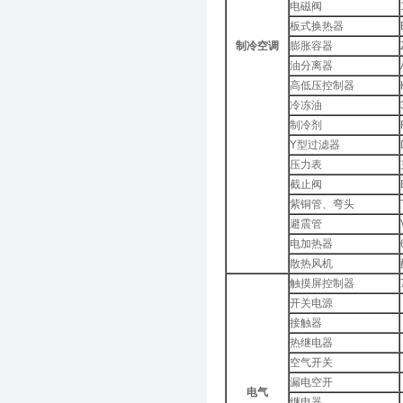
电磁阀
板式换热器
制冷空调
膨胀容器
油分离器
高低压控制器
冷冻油
制冷剂
Y型过滤器
压力表
截止阀
紫铜管、弯头
避震管
电加热器
散热风机
触摸屏控制器
开关电源
接触器
热继电器
空气开关
漏电空开
电气
继电器