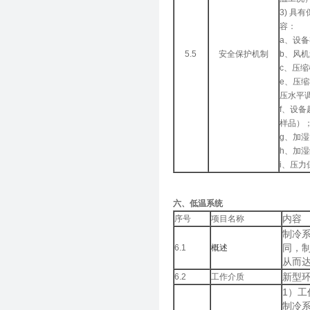
3) 
容：
a、设
5.5
安全保护机制
b、风
c、压
e、压
压水平
f、设
样品）
g、加湿
h、加湿
i、压
六、低温系统
内容
序号
项目名称
制冷
同，
6.1
概述
从而
新型环
6.2
工作介质
1）工
制冷