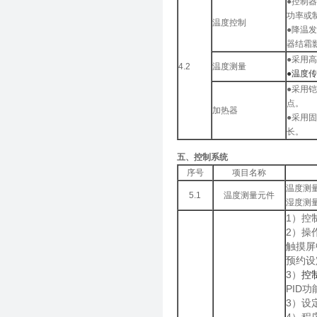
●控制
功率或
温度控制
●降温
器结霜
●采用高
4.2
温度测量
●温度
●采用
点。
加热器
●采用
长。
五、控制系统
序号
项目名称
温度测
5.1
温度测量元件
湿度测
1）控
2）操
触摸屏
预约设
3）
控
PID
3）设定