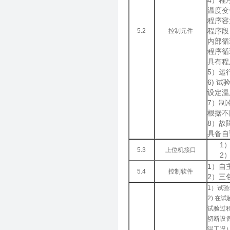
4）程
温度变
程序容
程序段
5.2
控制元件
内部循
程序循
具有程
5）运
6) 
设定温
7）制
根据不
8）故
具备自
1
5.3
上位机接口
2
1）自
5.4
控制软件
2）三
1）试
2) 在
试验过
切断设
温工况