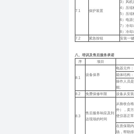
3）风机
4）压缩
7.1
保护装置
5）压缩
6）电源
7）冷却
8）冷却
7.2
紧急按钮
安装一
八、培训及售后服务承诺
序
项目
电器元件：
设备保养
箱体结构：
8.1
操作人员是
能;
8.2
免费保修年限
设备从安装
从验收合格
外），卖方
售后服务响应及到
使仪器正常
8.3
达现场的时间
在质保期内
场，帮助排