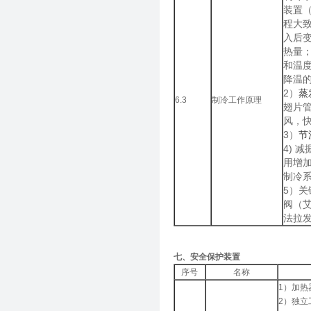
装置
程大
入后
热量
和温
降温
2）
蒸
6.3
制冷工作原理
翅片
风，
3）
节
4) 
用增
制冷
5）
阀（
法拉
七、安全保护装置
序号
名称
1）加热
2）独立