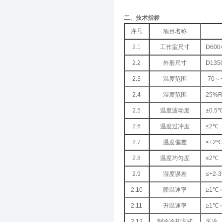
二、技术指标
序号
项目名称
2.1
工作室尺寸
D600
2.2
外形尺寸
D135
2.3
温度范围
-70～
2.4
湿度范围
25%R
2.5
温度波动度
±0.5
2.6
温度过冲度
≤2℃
2.7
温度偏差
≤±2℃
2.8
温度均匀度
≤2℃
2.9
湿度误差
≤+2-
2.10
降温速率
≥1℃～
2.11
升温速率
≥1℃～
2.12
制冷冷却方式
风冷