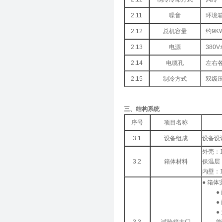
2.11
噪音
环境箱
2.12
总机容量
约9K
2.13
电源
380V
2.14
电缆孔
左右各
2.15
制冷方式
双级
三、结构系统
序号
项目名称
3.1
设备组成
设备设
外壳：
3.2
箱体材料
保温层：
内壁：
● 箱
●
●
●