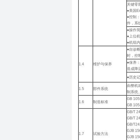
关键零
●美国
●控制
件，系
●操作
●上位
●机组
●自诊
时，控
●保养
1.4
维护与保养
造成降
●历史
由整机
1.5
部件系统
制系统
GB 1
1.6
制造标准
GB 1
GB/T
GB/T
GB/T
GJB 1
1.7
试验方法
GJB 1