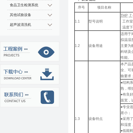
食品卫生检测系统
序号
项目名称
其他试验设备
THP
7
1.1
型号说明
工作室
超声波清洗机
温度下
适用于
拟温湿
1.2
设备用途
主要为
科研及
性能。
本产品
全、可
验要求
●结构
熟，维
●有良
面宽，
●专业
差小；
1.3
设备特点
●采用了
和湿度
●低能