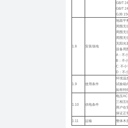
GB/T 
GB/T 
GJB 1
地面平
周围无
周围无
周围无
无阳光
1.8
安装场地
设备周
A：不小
B：不小
C: 不小
D：不小
环境温度
1.9
使用条件
试验箱
如有特
电压AC
三相五
1.10
供电条件
用户在
保证正
1.11
运输
整体木