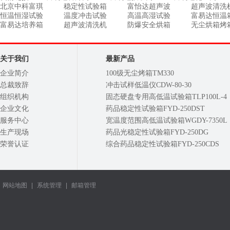
北京中科富琪
稳定性试验箱
富怡达超声波
超声波清洗
恒温恒湿试验
温度冲击试验
高温高湿试验
富易达恒温
富易达培养箱
超声波清洗机
防爆安全烘箱
无尘烘箱烤
关于我们
最新产品
企业简介
100级无尘烤箱TM330
总裁致辞
冲击试样低温仪CDW-80-30
组织机构
固态硬盘专用高低温试验箱TLP100L-4
企业文化
药品稳定性试验箱FYD-250DST
服务中心
宽温度范围高低温试验箱WGDY-7350L
生产现场
药品光稳定性试验箱FYD-250DG
荣誉认证
综合药品稳定性试验箱FYD-250CDS
网站地图
|
系统管理
|
邮箱管理