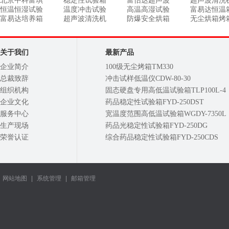
北京中科富琪
稳定性试验箱
富怡达超声波
超声波清洗
恒温恒湿试验
温度冲击试验
高温高湿试验
富易达恒温
富易达培养箱
超声波清洗机
防爆安全烘箱
无尘烘箱烤
关于我们
最新产品
企业简介
100级无尘烤箱TM330
总裁致辞
冲击试样低温仪CDW-80-30
组织机构
固态硬盘专用高低温试验箱TLP100L-4
企业文化
药品稳定性试验箱FYD-250DST
服务中心
宽温度范围高低温试验箱WGDY-7350L
生产现场
药品光稳定性试验箱FYD-250DG
荣誉认证
综合药品稳定性试验箱FYD-250CDS
网站地图
|
系统管理
|
邮箱管理