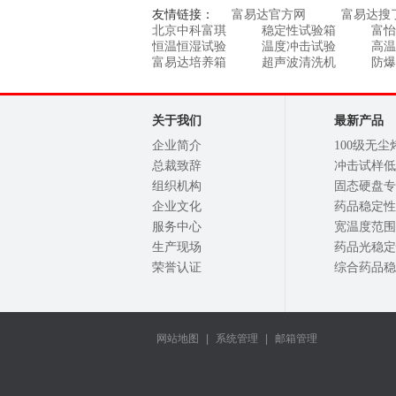
友情链接：
富易达官方网
富易达搜
北京中科富琪
稳定性试验箱
富怡
恒温恒湿试验
温度冲击试验
高温
富易达培养箱
超声波清洗机
防爆
关于我们
最新产品
企业简介
100级无尘
总裁致辞
冲击试样低温
组织机构
固态硬盘专用
企业文化
药品稳定性试
服务中心
宽温度范围高
生产现场
药品光稳定性
荣誉认证
综合药品稳定
网站地图
|
系统管理
|
邮箱管理