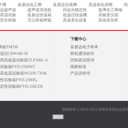
了网
富易达化工网
富易达仪表网
高温老化房网
药
达超声波
超声波清洗机
药品光稳定性
盖博化工商铺
高湿试验
富易达恒温箱
低温仪恒温槽
实验室仪器
安全烘箱
无尘烘箱烤箱
高温老化设备
高温老化柜
下载中心
烤箱TM330
富易达电子样本
仪CDW-80-30
联机通讯软件
高低温试验箱TLP100L-4
控制器说明书
验箱FYD-250DST
国家标准
低温试验箱WGDY-7350L
产品说明书
试验箱FYD-250DG
性试验箱FYD-250CDS
版权所有 © 2014-2015 深圳市富易达
51La