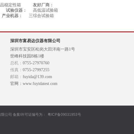
品稳定性箱
友好厂商：
试验仪器：
高低温试验箱
产业机器：
三综合试验箱
深圳市富易达仪器有限公司
深圳市宝安区松岗大田洋南一路1号
世峰科技园B栋1楼
总机：
0755-27970760
传真：
0755-27997255
邮箱：
fuyida@139.com
官网：www.fuyidatest.com
仪器有限公司 备案/许可证编号为：
粤ICP备09031953号